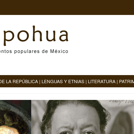
DE LA REPÚBLICA
|
LENGUAS Y ETNIAS
|
LITERATURA
|
PATRI